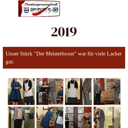
Direkt zum Seiteninhalt
Menü überspringen
2019
Unser Stück "Der Meisterboxer" war für viele Lacher
gut.